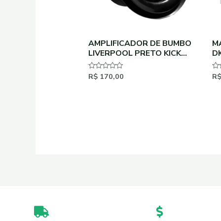
AMPLIFICADOR DE BUMBO
M
LIVERPOOL PRETO KICK
D
PORT
R$
170,00
R
Avaliação
Av
0
0
de
de
5
5