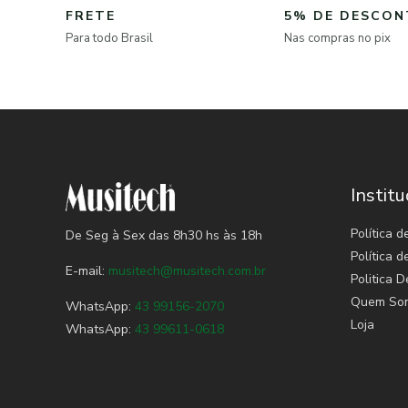
FRETE
5% DE DESCO
Para todo Brasil
Nas compras no pix
Institu
Política d
De Seg à Sex das 8h30 hs às 18h
Política 
E-mail:
musitech@musitech.com.br
Politica D
Quem So
WhatsApp:
43 99156-2070
Loja
WhatsApp:
43 99611-0618