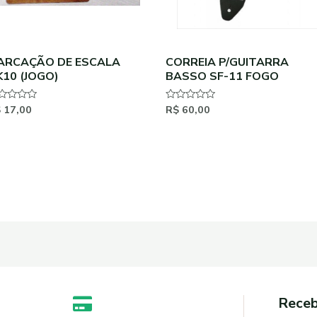
ARCAÇÃO DE ESCALA
CORREIA P/GUITARRA
K10 (JOGO)
BASSO SF-11 FOGO
$
17,00
R$
60,00
aliação
Avaliação
0
de
5
Receb