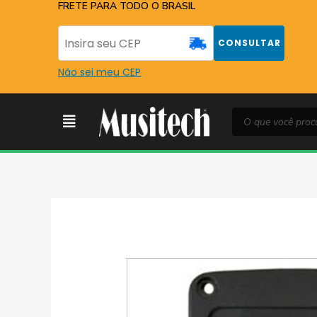
Ir
FRETE PARA TODO O BRASIL
para
o
CONSULTAR
conteúdo
Não sei meu CEP
Pesquisar
Menu
produtos