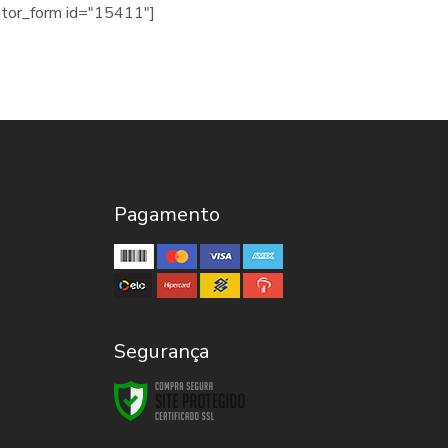
ator_form id="15411"]
Pagamento
Segurança