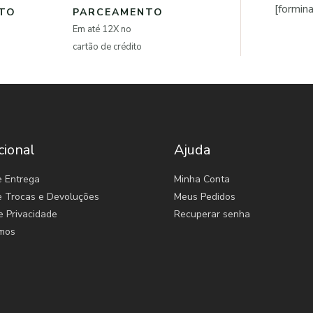
[formin
NTO
PARCEAMENTO
Em até 12X no
cartão de crédito
cional
Ajuda
e Entrega
Minha Conta
de Trocas e Devoluções
Meus Pedidos
e Privacidade
Recuperar senha
mos