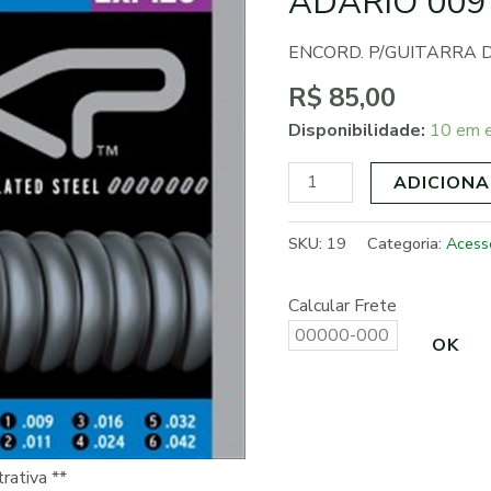
ADARIO 009
ADARIO
009
ENCORD. P/GUITARRA 
EXP120
quantidade
R$
85,00
Disponibilidade:
10 em 
ADICIONA
SKU:
19
Categoria:
Acess
Calcular Frete
OK
rativa **