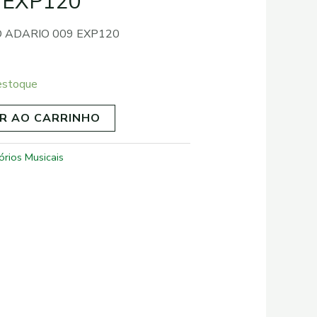
 EXP120
D ADARIO 009 EXP120
estoque
R AO CARRINHO
órios Musicais