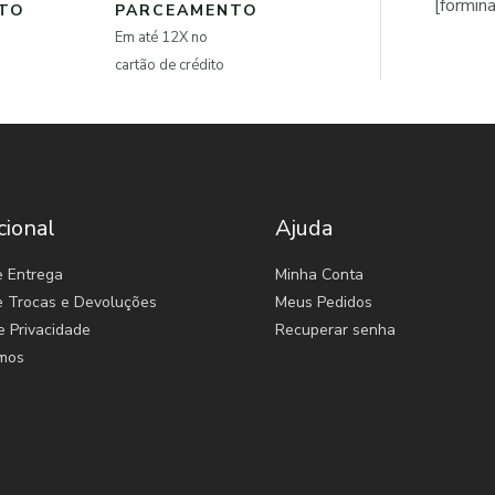
[formin
NTO
PARCEAMENTO
Em até 12X no
cartão de crédito
cional
Ajuda
e Entrega
Minha Conta
de Trocas e Devoluções
Meus Pedidos
e Privacidade
Recuperar senha
mos