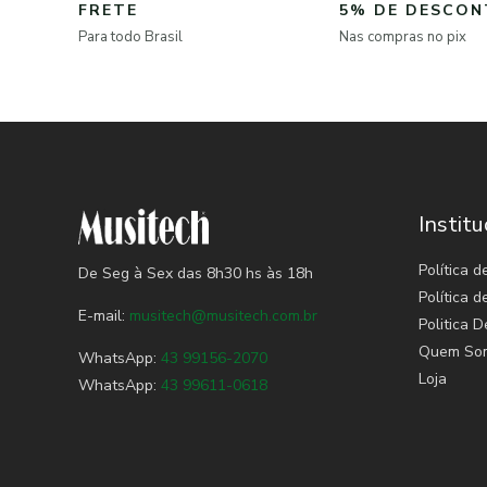
FRETE
5% DE DESCO
Para todo Brasil
Nas compras no pix
Institu
Política d
De Seg à Sex das 8h30 hs às 18h
Política 
E-mail:
musitech@musitech.com.br
Politica D
Quem So
WhatsApp:
43 99156-2070
Loja
WhatsApp:
43 99611-0618