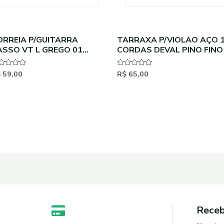
ORREIA P/GUITARRA
TARRAXA P/VIOLAO AÇO 
ASSO VT L GREGO 01
CORDAS DEVAL PINO FINO
RETO
$
59,00
R$
65,00
aliação
Avaliação
0
de
5
Receb