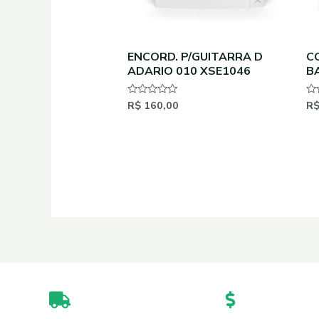
ENCORD. P/GUITARRA D
C
ADARIO 010 XSE1046
B
P
R$
160,00
R
Avaliação
Av
0
0
de
de
5
5