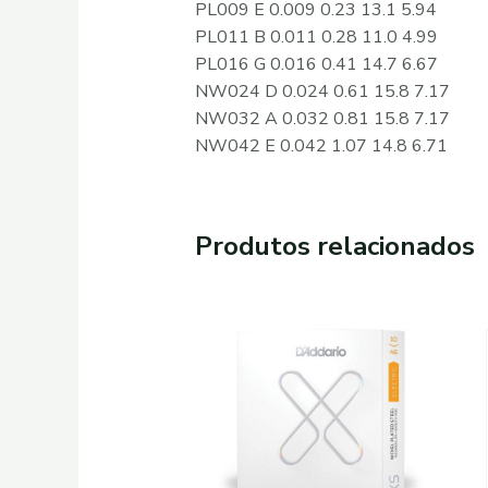
PL009 E 0.009 0.23 13.1 5.94
PL011 B 0.011 0.28 11.0 4.99
PL016 G 0.016 0.41 14.7 6.67
NW024 D 0.024 0.61 15.8 7.17
NW032 A 0.032 0.81 15.8 7.17
NW042 E 0.042 1.07 14.8 6.71
Produtos relacionados