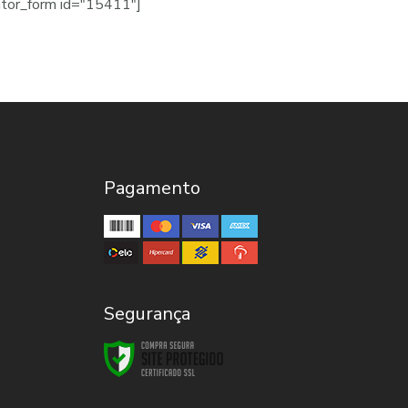
ator_form id="15411"]
Pagamento
Segurança