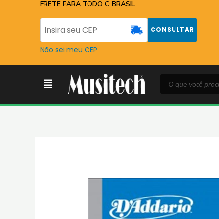
Ir
FRETE PARA TODO O BRASIL
para
o
CONSULTAR
conteúdo
Não sei meu CEP
Pesquisar
Menu
produtos