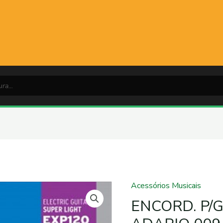
Acessórios Musicais
ENCORD.
P/GUITARRA
ENCORD. P/
D