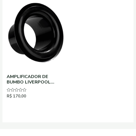
AMPLIFICADOR DE
BUMBO LIVERPOOL
PRETO KICK PORT
Avaliação
R$
170,00
0
de
5