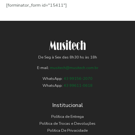
[forminator_form id="15411"]
De Seg à Sex das 8h30 hs às 18h
E-mail:
musitech@musitech.com.br
WhatsApp:
43 99156-2070
WhatsApp:
43 99611-0618
Institucional
Política de Entrega
Política de Trocas e Devoluções
Politica De Privacidade