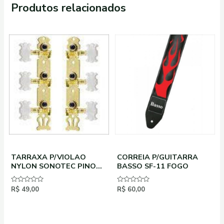
Produtos relacionados
TARRAXA P/VIOLAO
CORREIA P/GUITARRA
NYLON SONOTEC PINO
BASSO SF-11 FOGO
GROSSO CM30GD PAR
Avaliação
R$
49,00
Avaliação
R$
60,00
0
0
de
de
5
5