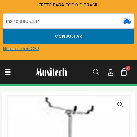
Ir
FRETE PARA TODO O BRASIL
para
o
conteúdo
CONSULTAR
Não sei meu CEP
C
Menu
ESTANTE
P/CAIXA
DE
BATERIA
PREMIUM
SS310