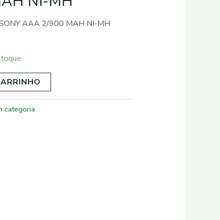
MAH NI-MH
SONY AAA 2/900 MAH NI-MH
stoque
CARRINHO
 categoria