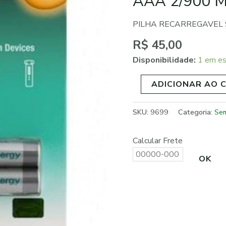
AAA 2/900 
AAA
2/900
PILHA RECARREGAVEL 
MAH
NI-
R$
45,00
MH
Disponibilidade:
1 em e
quantidade
ADICIONAR AO 
SKU:
9699
Categoria:
Sem
Calcular Frete
OK