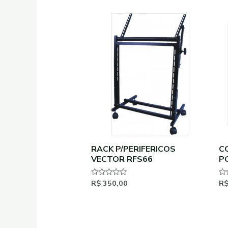
RACK P/PERIFERICOS
C
VECTOR RFS66
P
S
2
R$
350,00
R
Avaliação
Av
0
0
de
de
5
5