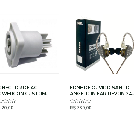
ONECTOR DE AC
FONE DE OUVIDO SANTO
OWERCON CUSTOM
ANGELO IN EAR DEVON 24
OUND FEMEA BRANCO
HIBRIDO
0A/250V – SAIDA
$
20,00
R$
730,00
aliação
Avaliação
0
de
5