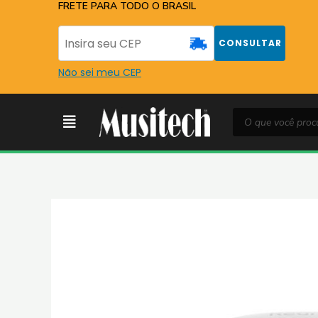
Ir
FRETE PARA TODO O BRASIL
para
o
CONSULTAR
conteúdo
Não sei meu CEP
Pesquisar
Menu
produtos