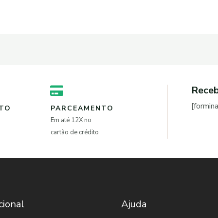
Receb
[formin
NTO
PARCEAMENTO
Em até 12X no
cartão de crédito
cional
Ajuda