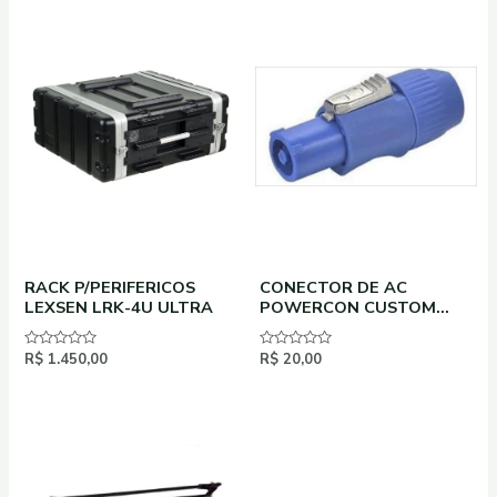
RACK P/PERIFERICOS
CONECTOR DE AC
LEXSEN LRK-4U ULTRA
POWERCON CUSTOM
SOUND MACHO AZUL
20A/250V – ENTRADA
Avaliação
R$
1.450,00
Avaliação
R$
20,00
0
0
de
de
5
5