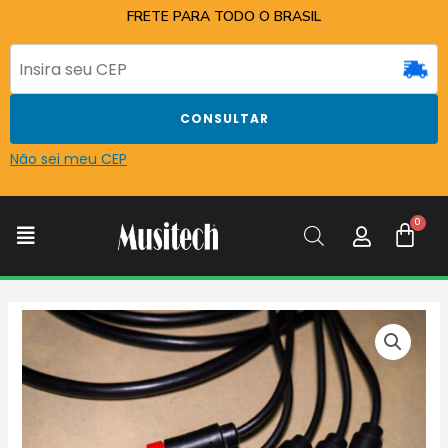
Ir
FRETE PARA TODO O BRASIL
para
o
conteúdo
CONSULTAR
Não sei meu CEP
C
Menu
CABO
SONY
PLAYSTATION
2
VIDEO
COMPONENTE