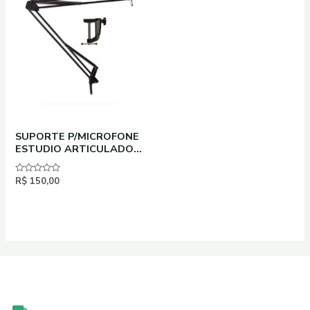
SUPORTE P/MICROFONE
ESTUDIO ARTICULADO
VOKAL VSA60
Avaliação
R$
150,00
0
de
5