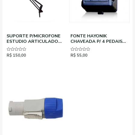
SUPORTE P/MICROFONE
FONTE HAYONIK
ESTUDIO ARTICULADO
CHAVEADA P/ 4 PEDAIS
VOKAL VSA60
9VDC 1A C-
Avaliação
R$
150,00
Avaliação
R$
55,00
0
0
de
de
5
5