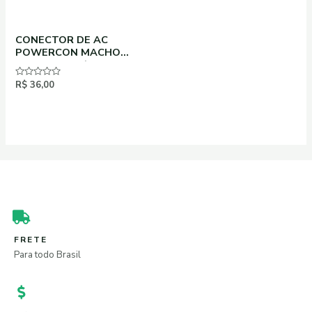
CONECTOR DE AC
POWERCON MACHO
BRANCO 20A/250V –
SAIDA
Avaliação
R$
36,00
0
de
5
FRETE
Para todo Brasil