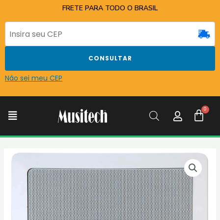
Ir
FRETE PARA TODO O BRASIL
para
o
conteúdo
CONSULTAR
Não sei meu CEP
C
Menu
ARANDELA
JBL
6FR1Q
S/AT
25W
BRANCA