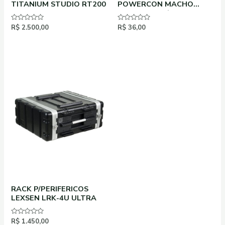
TITANIUM STUDIO RT200
POWERCON MACHO
BRANCO 20A/250V –
SAIDA
Avaliação
R$
2.500,00
Avaliação
R$
36,00
0
0
de
de
5
5
RACK P/PERIFERICOS
LEXSEN LRK-4U ULTRA
Avaliação
R$
1.450,00