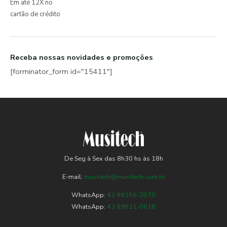
Em até 12X no
cartão de crédito
Receba nossas novidades e promoções
[forminator_form id="15411"]
De Seg à Sex das 8h30 hs às 18h
E-mail:
musitech@musitech.com.br
WhatsApp:
43 99156-2070
WhatsApp:
43 99611-0618