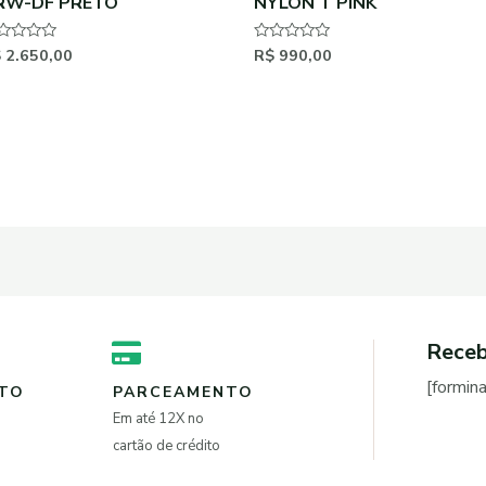
RW-DF PRETO
NYLON T PINK
$
2.650,00
R$
990,00
aliação
Avaliação
0
de
5
Receb
[formin
NTO
PARCEAMENTO
Em até 12X no
cartão de crédito