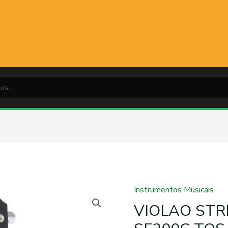
Instrumentos Musicais
VIOLAO
STRINBERG
VIOLAO STR
AÇO