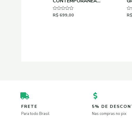
CONTEMPORANEA
G
ALUMINIO 12 X 30 GLITER
R$
699,00
R
Avaliação
Av
0
0
de
de
5
5
FRETE
5% DE DESCO
Para todo Brasil
Nas compras no pix