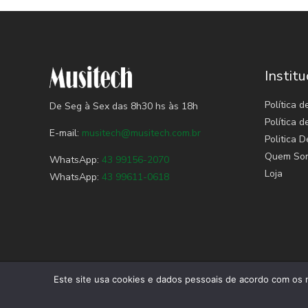
Institu
Política d
De Seg à Sex das 8h30 hs às 18h
Política 
E-mail:
musitech@musitech.com.br
Politica D
Quem So
WhatsApp:
43 99156-2070
Loja
WhatsApp:
43 99611-0618
Este site usa cookies e dados pessoais de acordo com os n
© 2023 Musitech. Desenvolvido por
Tinti Tech