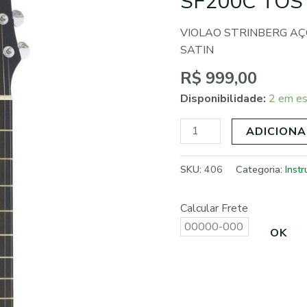
SF200C TOS
FLAT
SF200C
VIOLAO STRINBERG AÇ
TOS
SATIN
TOBACCO
SATIN
R$
999,00
quantidade
Disponibilidade:
2 em e
ADICIONA
SKU:
406
Categoria:
Inst
Calcular Frete
OK