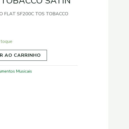
 TOBACCO SATIN
O FLAT SF200C TOS TOBACCO
stoque
R AO CARRINHO
rumentos Musicais