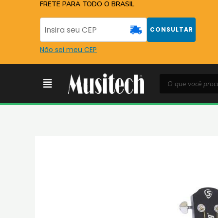
Ir
FRETE PARA TODO O BRASIL
para
o
CONSULTAR
conteúdo
Não sei meu CEP
Pesquisar
Menu
produtos