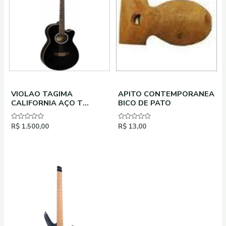
VIOLAO TAGIMA
APITO CONTEMPORANEA
CALIFORNIA AÇO T
BICO DE PATO
PRETO
Avaliação
R$
1.500,00
Avaliação
R$
13,00
0
0
de
de
5
5