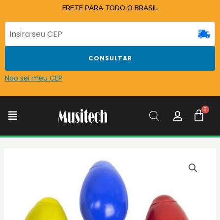
Ir
FRETE PARA TODO O BRASIL
para
o
conteúdo
CONSULTAR
Não sei meu CEP
C
Menu
GANZA
TORELLI
OVINHO
PLASTICO
COLORIDO
(C/5