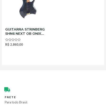
GUITARRA STRINBERG
SHN6 NEXT OB ONIX
BLACK
Avaliação
R$
2.860,00
0
de
5
FRETE
Para todo Brasil