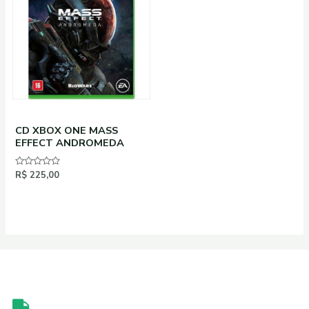
CD XBOX ONE MASS
EFFECT ANDROMEDA
Avaliação
R$
225,00
0
de
5