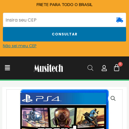
Ir
FRETE PARA TODO O BRASIL
para
o
conteúdo
CONSULTAR
Não sei meu CEP
C
Menu
CD
PS4
GTA
V
FIVE
PREMIUM