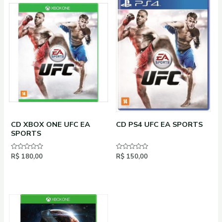
CD XBOX ONE UFC EA
CD PS4 UFC EA SPORTS
SPORTS
Avaliação
R$
180,00
Avaliação
R$
150,00
0
0
de
de
5
5