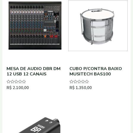
MESA DE AUDIO DBR DM
CUBO P/CONTRA BAIXO
12 USB 12 CANAIS
MUSITECH BAS100
Avaliação
R$
2.100,00
Avaliação
R$
1.350,00
0
0
de
de
5
5