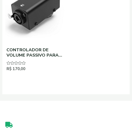
CONTROLADOR DE
VOLUME PASSIVO PARA
FONES DE OUVIDO
SANTO ANGELO BP1
Avaliação
R$
170,00
0
de
5