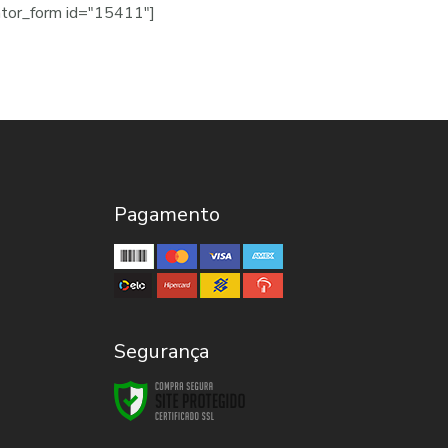
ator_form id="15411"]
Pagamento
Segurança