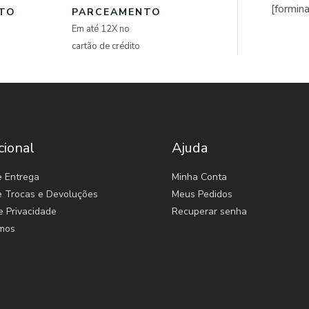
[formin
NTO
PARCEAMENTO
Em até 12X no
cartão de crédito
cional
Ajuda
e Entrega
Minha Conta
de Trocas e Devoluções
Meus Pedidos
e Privacidade
Recuperar senha
mos