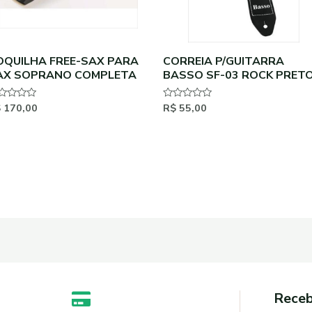
OQUILHA FREE-SAX PARA
CORREIA P/GUITARRA
AX SOPRANO COMPLETA
BASSO SF-03 ROCK PRET
$
170,00
R$
55,00
aliação
Avaliação
0
de
5
Receb