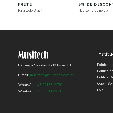
FRETE
5% DE DESCO
Para todo Brasil
Nas compras no pix
Institu
Política d
De Seg à Sex das 8h30 hs às 18h
Política 
E-mail:
musitech@musitech.com.br
Politica D
Quem So
WhatsApp:
43 99156-2070
Loja
WhatsApp:
43 99611-0618