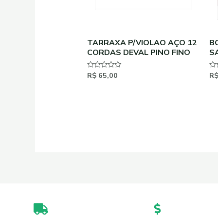
TARRAXA P/VIOLAO AÇO 12
B
CORDAS DEVAL PINO FINO
S
R$
65,00
R
Avaliação
Av
0
0
de
de
5
5