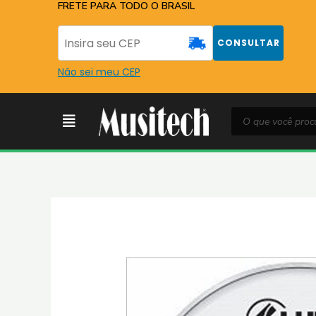
Ir
FRETE PARA TODO O BRASIL
para
o
CONSULTAR
conteúdo
Não sei meu CEP
Pesquisar
Menu
produtos