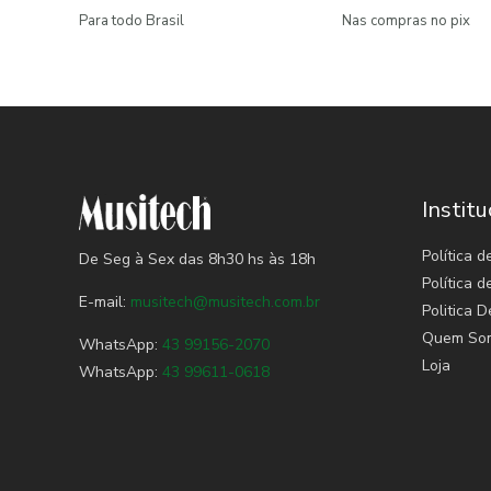
Para todo Brasil
Nas compras no pix
Institu
Política d
De Seg à Sex das 8h30 hs às 18h
Política 
E-mail:
musitech@musitech.com.br
Politica D
Quem So
WhatsApp:
43 99156-2070
Loja
WhatsApp:
43 99611-0618