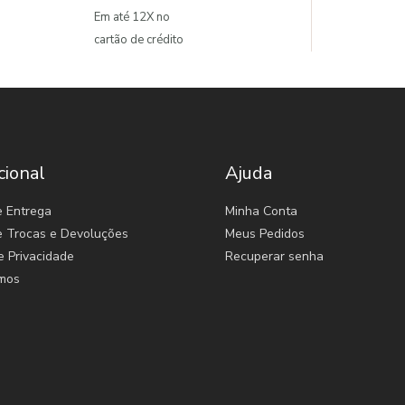
Em até 12X no
cartão de crédito
cional
Ajuda
e Entrega
Minha Conta
de Trocas e Devoluções
Meus Pedidos
e Privacidade
Recuperar senha
mos