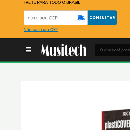
Ir
FRETE PARA TODO O BRASIL
para
o
CONSULTAR
conteúdo
Não sei meu CEP
Pesquisar
Menu
produtos