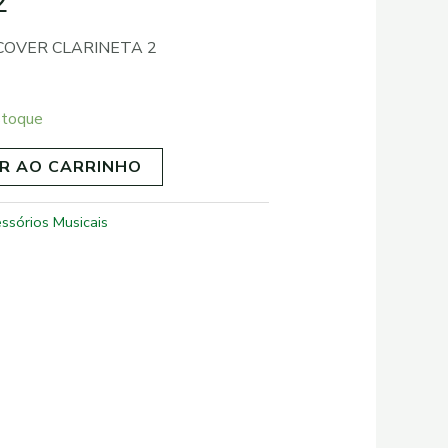
2
COVER CLARINETA 2
stoque
R AO CARRINHO
ssórios Musicais