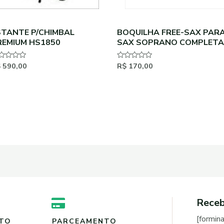
STANTE P/CHIMBAL
BOQUILHA FREE-SAX PAR
REMIUM HS1850
SAX SOPRANO COMPLETA
$
590,00
R$
170,00
aliação
Avaliação
0
de
5
Receb
[formin
NTO
PARCEAMENTO