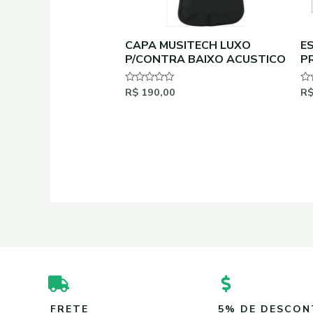
CAPA MUSITECH LUXO
E
P/CONTRA BAIXO ACUSTICO
P
R$
190,00
R
Avaliação
Av
0
0
de
de
5
5
FRETE
5% DE DESCO