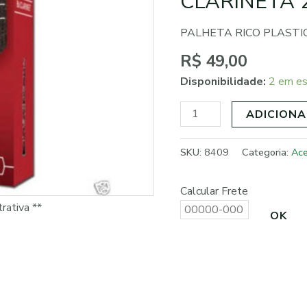
CLARINETA 
CLARINETA
2
PALHETA RICO PLASTI
quantidade
R$
49,00
Disponibilidade:
2 em e
ADICIONA
SKU:
8409
Categoria:
Ace
Calcular Frete
rativa **
OK