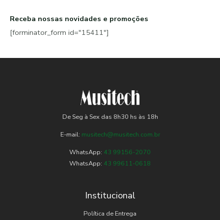
Receba nossas novidades e promoções
[forminator_form id="15411"]
De Seg à Sex das 8h30 hs às 18h
E-mail:
musitech@musitech.com.br
WhatsApp:
43 99156-2070
WhatsApp:
43 99611-0618
Institucional
Política de Entrega