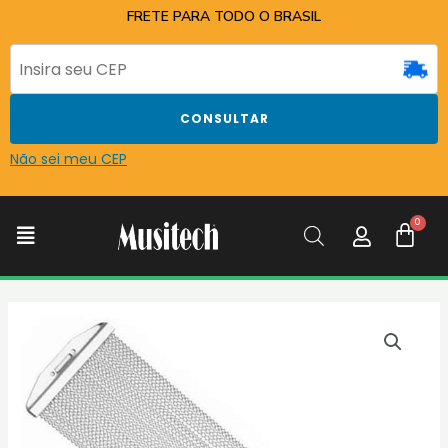
Ir
FRETE PARA TODO O BRASIL
para
o
conteúdo
CONSULTAR
Não sei meu CEP
C
Menu
ESTEIRINHA
LUEN
14
-
40
FIOS