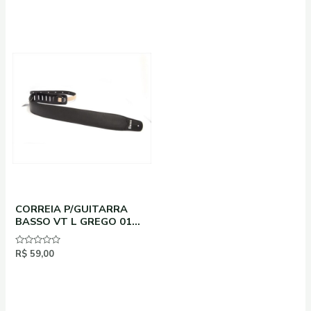
de
de
5
5
CORREIA P/GUITARRA
BASSO VT L GREGO 01
PRETO
Avaliação
R$
59,00
0
de
5