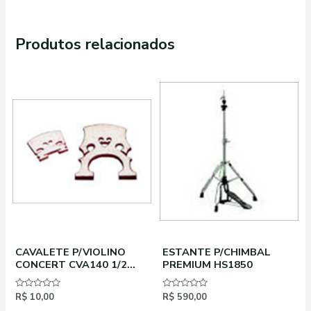
Produtos relacionados
CAVALETE P/VIOLINO
ESTANTE P/CHIMBAL
CONCERT CVA140 1/2
PREMIUM HS1850
UNIDADE
Avaliação
R$
10,00
Avaliação
R$
590,00
0
0