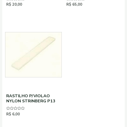
Avaliação
R$
20,00
Avaliação
R$
65,00
0
0
de
de
5
5
RASTILHO P/VIOLAO
NYLON STRINBERG P13
Avaliação
R$
6,00
0
de
5