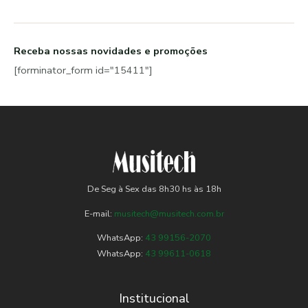
Receba nossas novidades e promoções
[forminator_form id="15411"]
De Seg à Sex das 8h30 hs às 18h
E-mail:
musitech@musitech.com.br
WhatsApp:
43 99156-2070
WhatsApp:
43 99611-0618
Institucional