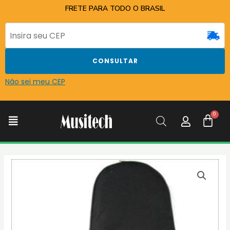
Ir
FRETE PARA TODO O BRASIL
para
o
conteúdo
CONSULTAR
Não sei meu CEP
C
Menu
CAPA
MUSITECH
LUXO
P/CONTRA
BAIXO
ACUSTICO