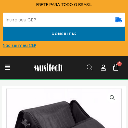
Ir
FRETE PARA TODO O BRASIL
para
o
conteúdo
CONSULTAR
Não sei meu CEP
C
Menu
CAPA
MUSITECH
LUXO
P/ACORDEON
120
quantidade