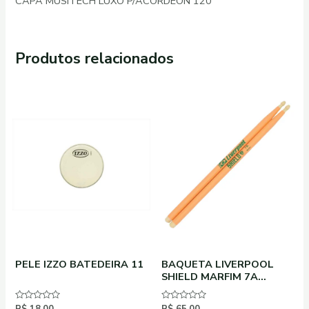
CAPA MUSITECH LUXO P/ACORDEON 120
Produtos relacionados
PELE IZZO BATEDEIRA 11
BAQUETA LIVERPOOL
SHIELD MARFIM 7A
PONTA DE MADEIRA
Avaliação
Avaliação