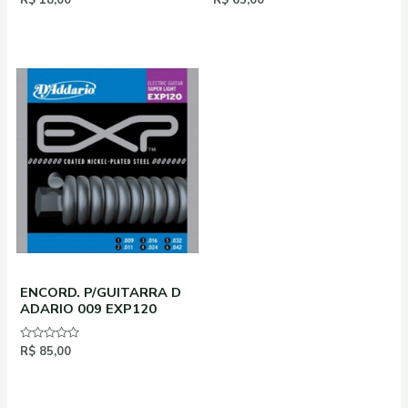
R$
18,00
R$
65,00
0
0
de
de
5
5
ENCORD. P/GUITARRA D
ADARIO 009 EXP120
Avaliação
R$
85,00
0
de
5