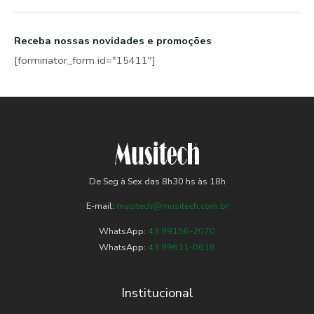
Receba nossas novidades e promoções
[forminator_form id="15411"]
De Seg à Sex das 8h30 hs às 18h
E-mail:
musitech@musitech.com.br
WhatsApp:
43 99156-2070
WhatsApp:
43 99611-0618
Institucional