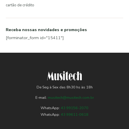
cartão de crédito
Receba nossas novidades e promoções
[forminator_form id="15411"]
De Seg à Sex das 8h30 hs às 18h
E-mail:
musitech@musitech.com.br
WhatsApp:
43 99156-2070
WhatsApp:
43 99611-0618